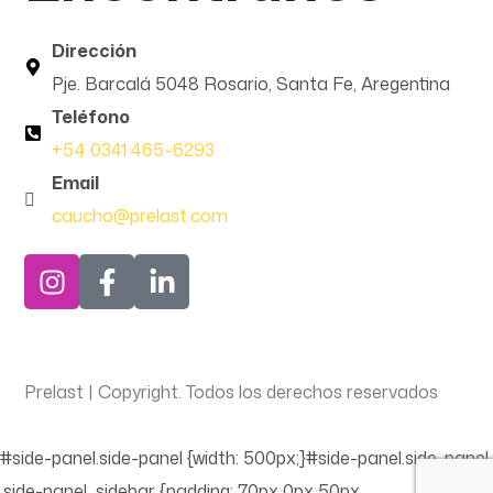
Dirección
Pje. Barcalá 5048 Rosario, Santa Fe, Aregentina
Teléfono
+54 0341 465-6293
Email
caucho@prelast.com
Prelast | Copyright. Todos los derechos reservados
#side-panel.side-panel {width: 500px;}#side-panel.side-panel
.side-panel_sidebar {padding: 70px 0px 50px